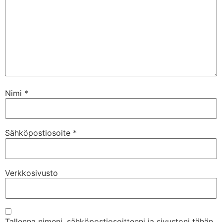
Nimi
*
Sähköpostiosoite
*
Verkkosivusto
Tallenna nimeni, sähköpostiosoitteeni ja sivustoni tähän