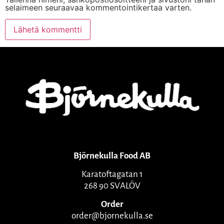
selaimeen seuraavaa kommentointikertaa varten.
Björnekulla Food AB
Karatoftagatan 1
268 90 SVALÖV
Order
order@bjornekulla.se