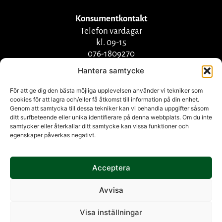
Konsumentkontakt
Telefon vardagar
kl. 09-15
076-1809270
info@bjornekulla.se
Hantera samtycke
För att ge dig den bästa möjliga upplevelsen använder vi tekniker som
cookies för att lagra och/eller få åtkomst till information på din enhet.
Genom att samtycka till dessa tekniker kan vi behandla uppgifter såsom
ditt surfbeteende eller unika identifierare på denna webbplats. Om du inte
samtycker eller återkallar ditt samtycke kan vissa funktioner och
egenskaper påverkas negativt.
Acceptera
Herkkumaa Group
companies |
Herkkumaa Oy
|
Björnekulla Food AB
Avvisa
Visa inställningar
© All rights reserved by Herkkumaa Group.