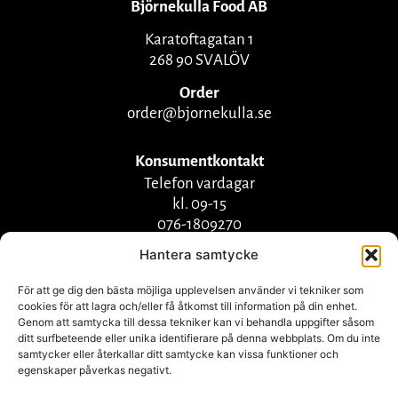
Björnekulla Food AB
Karatoftagatan 1
268 90 SVALÖV
Order
order@bjornekulla.se
Konsumentkontakt
Telefon vardagar
kl. 09-15
076-1809270
info@bjornekulla.se
Hantera samtycke
För att ge dig den bästa möjliga upplevelsen använder vi tekniker som
cookies för att lagra och/eller få åtkomst till information på din enhet.
Genom att samtycka till dessa tekniker kan vi behandla uppgifter såsom
ditt surfbeteende eller unika identifierare på denna webbplats. Om du inte
samtycker eller återkallar ditt samtycke kan vissa funktioner och
egenskaper påverkas negativt.