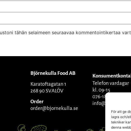
ivustoni tähän selaimeen seuraavaa kommentointikertaa vart
Björnekulla Food AB
Konsumentkonta
Telefon vardagar
Karatoftagatan 1
kl. 09-15
268 90 SVALÖV
076-1809270
Order
info@bjornekulla
order@bjornekulla.se
För att ge d
lagra och/el
tekniker kan
denna webbpl