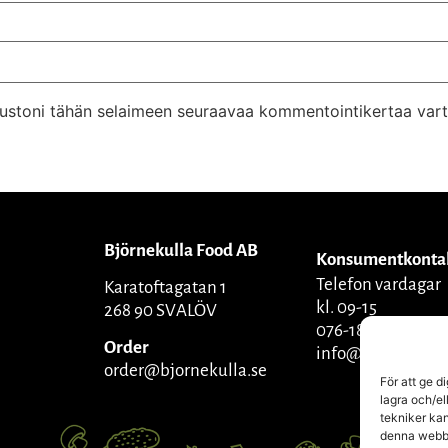
ivustoni tähän selaimeen seuraavaa kommentointikertaa vart
Björnekulla Food AB
Konsumentkonta
Telefon vardagar
Karatoftagatan 1
kl. 09-15
268 90 SVALÖV
076-1809270
Order
info@bjornekulla
order@bjornekulla.se
För att ge d
lagra och/el
tekniker kan
denna webbpl