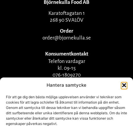
Björnekulla Food AB
Karatoftagatan 1
268 90 SVALÖV
Order
order@bjornekulla.se
Konsumentkontakt
Telefon vardagar
kl. 09-15
076-1809270
info@bjornekulla.se
Hantera samtycke
För att ge dig den bästa möjliga upplevelsen använder vi tekniker som
cookies för att lagra och/eller få åtkomst till information på din enhet.
Genom att samtycka till dessa tekniker kan vi behandla uppgifter såsom
ditt surfbeteende eller unika identifierare på denna webbplats. Om du inte
samtycker eller återkallar ditt samtycke kan vissa funktioner och
egenskaper påverkas negativt.