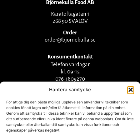
Björnekulla Food AB
Karatoftagatan 1
268 90 SVALÖV
Order
order@bjornekulla.se
Konsumentkontakt
Telefon vardagar
kl. 09-15
076-1809270
info@bjornekulla.se
Hantera samtycke
För att ge dig den bästa möjliga upplevelsen använder vi tekniker som
cookies för att lagra och/eller få åtkomst till information på din enhet.
Genom att samtycka till dessa tekniker kan vi behandla uppgifter såsom
ditt surfbeteende eller unika identifierare på denna webbplats. Om du inte
samtycker eller återkallar ditt samtycke kan vissa funktioner och
egenskaper påverkas negativt.