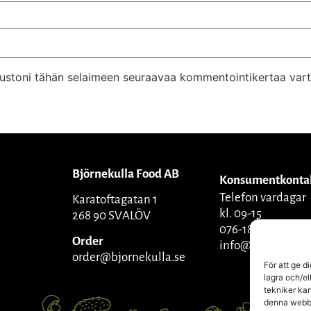
ivustoni tähän selaimeen seuraavaa kommentointikertaa vart
Björnekulla Food AB
Konsumentkonta
Telefon vardagar
Karatoftagatan 1
kl. 09-15
268 90 SVALÖV
076-1809270
Order
info@bjornekulla
order@bjornekulla.se
För att ge d
lagra och/el
tekniker kan
denna webbpl