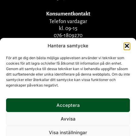
Konsumentkontakt
Telefon vardagar
kl. 09-15
076-1809270
info@bjornekulla.se
Hantera samtycke
För att ge dig den bästa möjliga upplevelsen använder vi tekniker som
cookies för att lagra och/eller få åtkomst till information på din enhet.
Genom att samtycka till dessa tekniker kan vi behandla uppgifter såsom
ditt surfbeteende eller unika identifierare på denna webbplats. Om du inte
samtycker eller återkallar ditt samtycke kan vissa funktioner och
egenskaper påverkas negativt.
Acceptera
Herkkumaa Group
companies |
Herkkumaa Oy
|
Björnekulla Food AB
Avvisa
Visa inställningar
© All rights reserved by Herkkumaa Group.