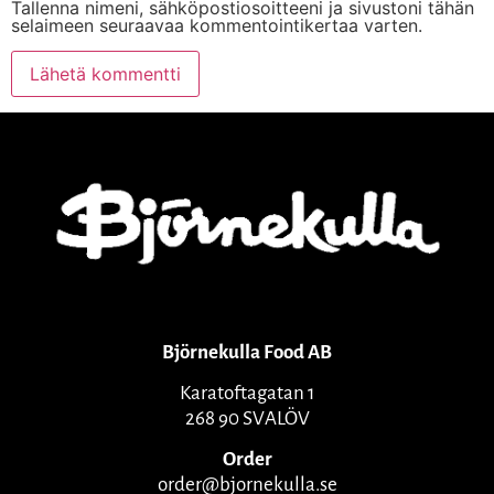
Tallenna nimeni, sähköpostiosoitteeni ja sivustoni tähän
selaimeen seuraavaa kommentointikertaa varten.
Björnekulla Food AB
Karatoftagatan 1
268 90 SVALÖV
Order
order@bjornekulla.se