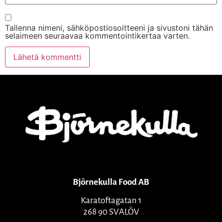
Tallenna nimeni, sähköpostiosoitteeni ja sivustoni tähän
selaimeen seuraavaa kommentointikertaa varten.
Björnekulla Food AB
Karatoftagatan 1
268 90 SVALÖV