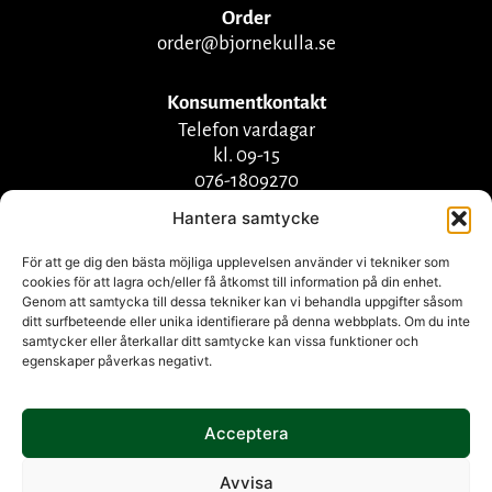
Order
order@bjornekulla.se
Konsumentkontakt
Telefon vardagar
kl. 09-15
076-1809270
info@bjornekulla.se
Hantera samtycke
För att ge dig den bästa möjliga upplevelsen använder vi tekniker som
cookies för att lagra och/eller få åtkomst till information på din enhet.
Genom att samtycka till dessa tekniker kan vi behandla uppgifter såsom
ditt surfbeteende eller unika identifierare på denna webbplats. Om du inte
samtycker eller återkallar ditt samtycke kan vissa funktioner och
egenskaper påverkas negativt.
Acceptera
Herkkumaa Group
companies |
Herkkumaa Oy
|
Björnekulla Food AB
Avvisa