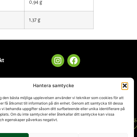
0,94 g
1,37 g
kt
Hantera samtycke
.se
ig den bästa möjliga upplevelsen använder vi tekniker som cookies för att
ler få åtkomst till information på din enhet. Genom att samtycka till dessa
 vi behandla uppgifter såsom ditt surfbeteende eller unika identifierare på
ats. Om du inte samtycker eller återkallar ditt samtycke kan vissa
och egenskaper påverkas negativt.