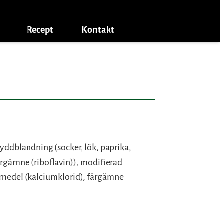
Recept
Kontakt
kryddblandning (socker, lök, paprika,
ärgämne (riboflavin)), modifierad
gsmedel (kalciumklorid), färgämne