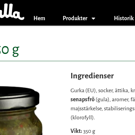
Hem
Produkter
Historik
50 g
Ingredienser
Gurka (EU), socker, ättika, 
senapsfrö
(gula), aromer, f
majsstärkelse, stabiliserin
(klorofyll).
Vikt:
350 g