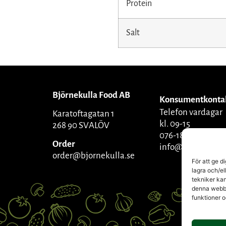
Protein
Salt
Björnekulla Food AB
Konsumentkonta
Telefon vardagar
Karatoftagatan 1
kl. 09-15
268 90 SVALÖV
076-1809270
Order
info@bjornekulla
order@bjornekulla.se
För att ge d
lagra och/el
tekniker kan
denna webbpl
funktioner 