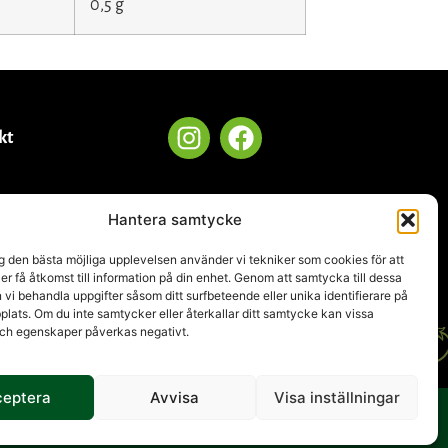
0,5 g
kt
Hantera samtycke
.se
ig den bästa möjliga upplevelsen använder vi tekniker som cookies för att
ler få åtkomst till information på din enhet. Genom att samtycka till dessa
 vi behandla uppgifter såsom ditt surfbeteende eller unika identifierare på
ats. Om du inte samtycker eller återkallar ditt samtycke kan vissa
och egenskaper påverkas negativt.
ceptera
Avvisa
Visa inställningar
© All rights reserved by Herkkumaa Group.