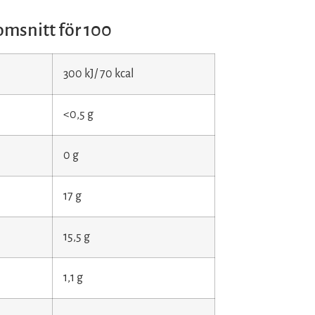
msnitt för 100
300 kJ/ 70 kcal
<0,5 g
0 g
17 g
15,5 g
1,1 g