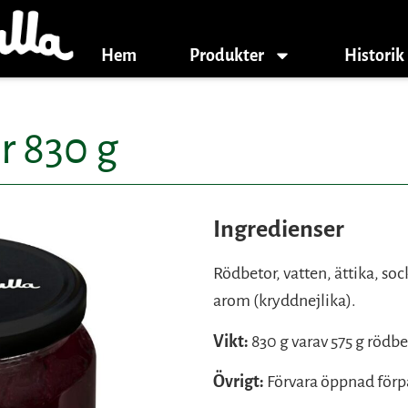
Hem
Produkter
Historik
r 830 g
Ingredienser
Rödbetor, vatten, ättika, sock
arom (kryddnejlika).
Vikt:
830 g varav 575 g rödbe
Övrigt:
Förvara öppnad förpa