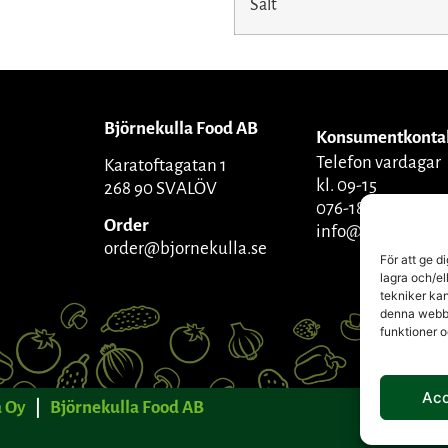
Salt
Björnekulla Food AB
Konsumentkonta
Telefon vardagar
Karatoftagatan 1
kl. 09-15
268 90 SVALÖV
076-1809270
Order
info@bjornekulla
order@bjornekulla.se
För att ge d
lagra och/el
tekniker kan
denna webbpl
funktioner 
Ac
 Oy
|
Björnekulla Food AB